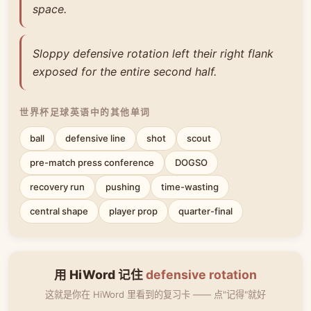
space.
Sloppy defensive rotation left their right flank
exposed for the entire second half.
世界杯足球英语中的其他单词
ball
defensive line
shot
scout
pre-match press conference
DOGSO
recovery run
pushing
time-wasting
central shape
player prop
quarter-final
用 HiWord 记住
defensive rotation
这就是你在 HiWord 里看到的复习卡 —— 点"记得"就好