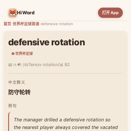
HiWord
打开 App
首页
›
世界杯足球英语
›
defensive rotation
defensive rotation
⚽ 世界杯足球
📖 n.
🔊 /dɪˈfensɪv rotation/
📊 B2
中文释义
防守轮转
例句
The manager drilled a defensive rotation so
the nearest player always covered the vacated