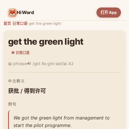
HiWord
打开 App
首页
›
日常口语
›
get the green light
get the green light
💬 日常口语
📖 phrase
🔊 /ɡɛt ðə ɡrin laɪt/
📊 A2
中文释义
获批 / 得到许可
例句
We got the green light from management to
start the pilot programme.