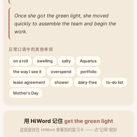
Once she got the green light, she moved
quickly to assemble the team and begin the
work.
日常口语中的其他单词
on a roll
swelling
salty
Aquarius
the way I see it
overspend
portfolio
lease agreement
shower
dairy-free
to-do list
Mother's Day
用 HiWord 记住
get the green light
这就是你在 HiWord 里看到的复习卡 —— 点"记得"就好