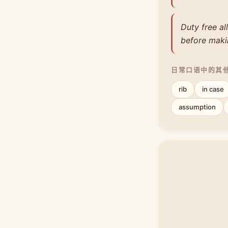
Duty free al
before maki
日常口语中的其
rib
in case
assumption