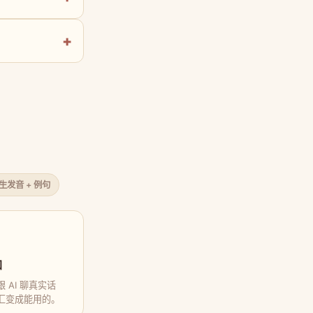
原生发音 + 例句
口
 AI 聊真实话
汇变成能用的。