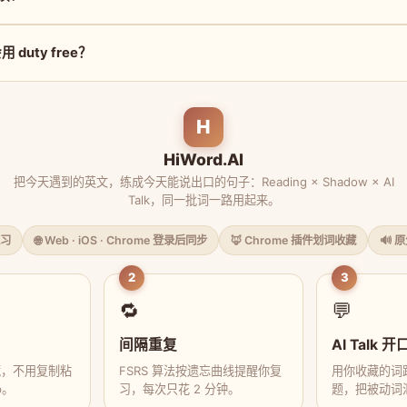
duty free？
H
HiWord.AI
把今天遇到的英文，练成今天能说出口的句子：Reading × Shadow × AI
Talk，同一批词一路用起来。
习
🌐 Web · iOS · Chrome 登录后同步
🦊 Chrome 插件划词收藏
🔊 
2
3
🔁
💬
间隔重复
AI Talk 开
藏，不用复制粘
FSRS 算法按遗忘曲线提醒你复
用你收藏的词跟
p。
习，每次只花 2 分钟。
题，把被动词