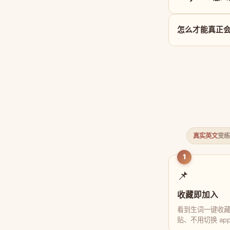
怎么才能真正会用 
真实英文
变练
1
📌
收藏即加入
看到生词一键收
贴、不用切换 ap