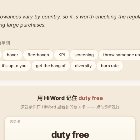
lowances vary by country, so it is worth checking the regul
ng large purchases.
他单词
hover
Beethoven
KPI
screening
throw someone un
it's up to you
get the hang of
diversity
burn rate
用 HiWord 记住
duty free
这就是你在 HiWord 里看到的复习卡 —— 点"记得"就好
duty free