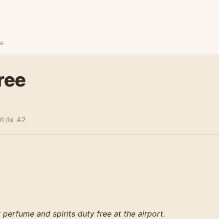
ee
ree
riː/
📊 A2
perfume and spirits duty free at the airport.