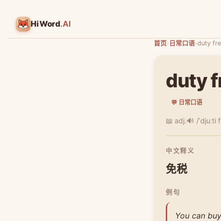
HiWord
.AI
首页
›
日常口语
›
duty fr
duty f
💬 日常口语
📖 adj.
🔊 /ˈdjuːti f
中文释义
免税
例句
You can buy 