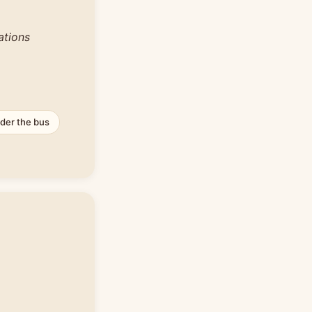
ations
der the bus