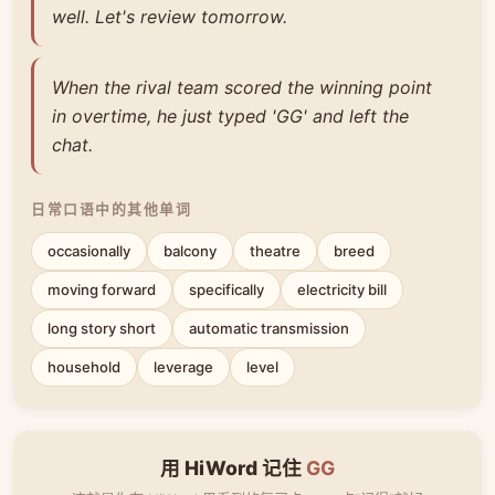
well. Let's review tomorrow.
When the rival team scored the winning point
in overtime, he just typed 'GG' and left the
chat.
日常口语中的其他单词
occasionally
balcony
theatre
breed
moving forward
specifically
electricity bill
long story short
automatic transmission
household
leverage
level
用 HiWord 记住
GG