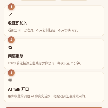
1
📌
收藏即加入
看到生词一键收藏，不用复制粘贴、不用切换 app。
2
🔁
间隔重复
FSRS 算法按遗忘曲线提醒你复习，每次只花 2 分钟。
3
💬
AI Talk 开口
用你收藏的词跟 AI 聊真实话题，把被动词汇变成能用的。