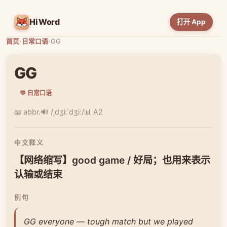
HiWord
打开 App
首页
›
日常口语
›
GG
GG
💬 日常口语
📖 abbr.
🔊 /ˌdʒiːˈdʒiː/
📊 A2
中文释义
【网络缩写】good game / 好局；也用来表示
认输或结束
例句
GG everyone — tough match but we played