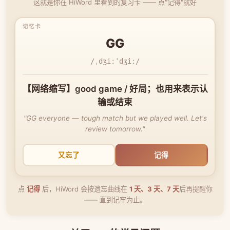
这就是你在 HiWord 里看到的复习卡 —— 点"记得"就好
GG
/ˌdʒiːˈdʒiː/
【网络缩写】good game / 好局；也用来表示认
输或结束
"GG everyone — tough match but we played well. Let's
review tomorrow."
又忘了
记得
点
记得
后，HiWord 会按遗忘曲线在
1 天、3 天、7 天
后再提醒你
—— 直到记牢为止。