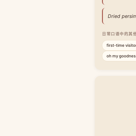
Dried persim
日常口语中的其
first-time visito
oh my goodnes