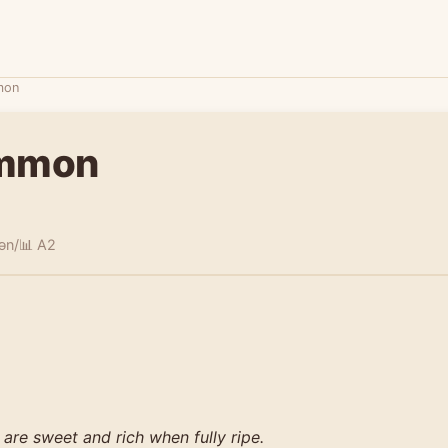
mon
immon
ən/
📊 A2
are sweet and rich when fully ripe.