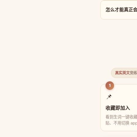
怎么才能真正会用
真实英文
变练
1
📌
收藏即加入
看到生词一键收
贴、不用切换 ap