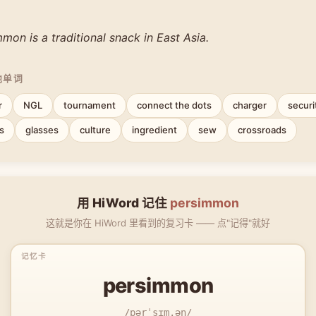
mon is a traditional snack in East Asia.
他单词
r
NGL
tournament
connect the dots
charger
securi
s
glasses
culture
ingredient
sew
crossroads
用 HiWord 记住
persimmon
这就是你在 HiWord 里看到的复习卡 —— 点"记得"就好
persimmon
/pərˈsɪm.ən/