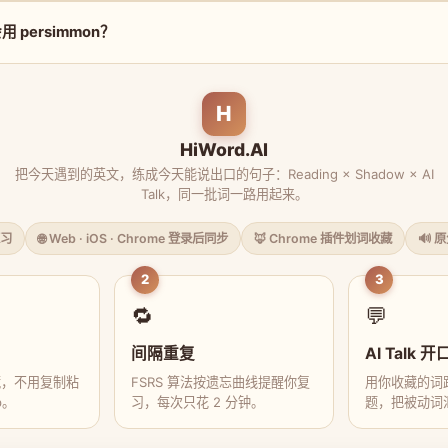
 persimmon？
H
HiWord.AI
把今天遇到的英文，练成今天能说出口的句子：Reading × Shadow × AI
Talk，同一批词一路用起来。
习
🌐 Web · iOS · Chrome 登录后同步
🦊 Chrome 插件划词收藏
🔊 
2
3
🔁
💬
间隔重复
AI Talk 开
藏，不用复制粘
FSRS 算法按遗忘曲线提醒你复
用你收藏的词跟
p。
习，每次只花 2 分钟。
题，把被动词