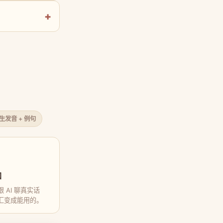
原生发音 + 例句
口
 AI 聊真实话
汇变成能用的。