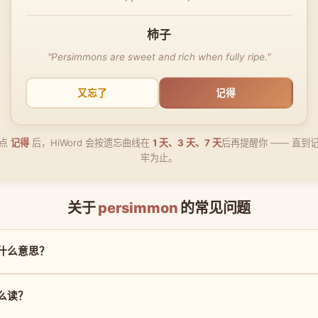
柿子
"Persimmons are sweet and rich when fully ripe."
又忘了
记得
点
记得
后，HiWord 会按遗忘曲线在
1 天、3 天、7 天
后再提醒你 —— 直到
牢为止。
关于
persimmon
的常见问题
 是什么意思？
怎么读？