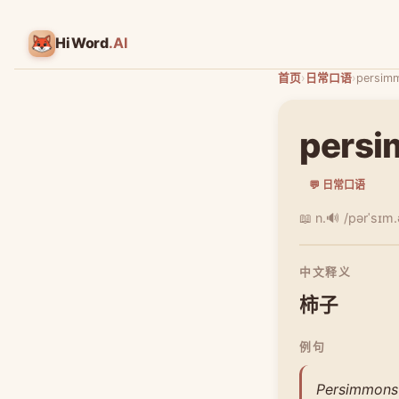
HiWord
.AI
首页
›
日常口语
›
persim
pers
💬 日常口语
📖 n.
🔊 /pərˈsɪm.
中文释义
柿子
例句
Persimmons 