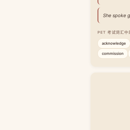
She spoke ge
PET 考试词汇
acknowledge
commission