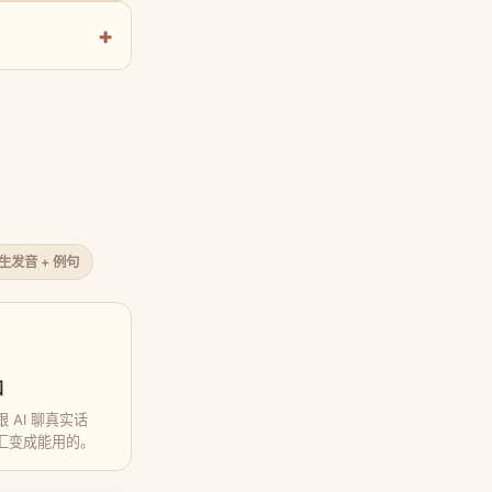
原生发音 + 例句
口
 AI 聊真实话
汇变成能用的。