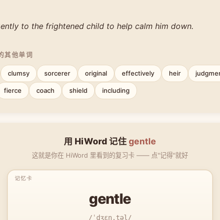
ntly to the frightened child to help calm him down.
中的其他单词
clumsy
sorcerer
original
effectively
heir
judgme
fierce
coach
shield
including
用 HiWord 记住
gentle
这就是你在 HiWord 里看到的复习卡 —— 点"记得"就好
gentle
/ˈdʒɛn.təl/