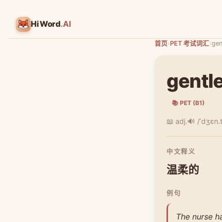
HiWord
.AI
首页
›
PET 考试词汇
›
gen
gentl
📚 PET (B1)
📖 adj.
🔊 /ˈdʒɛn.t
中文释义
温柔的
例句
The nurse h