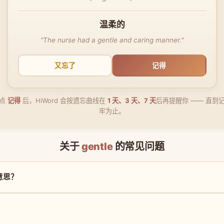
温柔的
"The nurse had a gentle and caring manner."
又忘了
记得
点
记得
后，HiWord 会按遗忘曲线在
1 天、3 天、7 天
后再提醒你 —— 直到
牢为止。
关于
gentle
的常见问题
么意思？
？