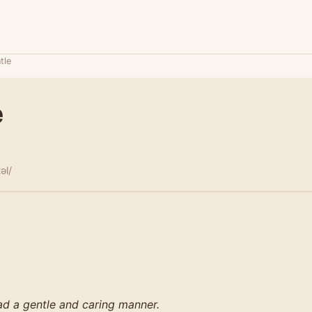
tle
e
əl/
ad a gentle and caring manner.