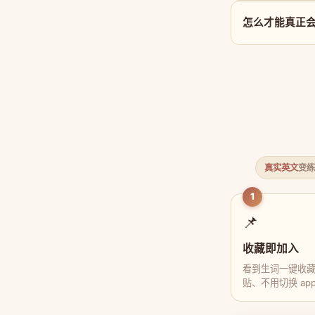
怎么才能真正会用
真实英文
变练
1
📌
收藏即加入
看到生词一键收
贴、不用切换 ap