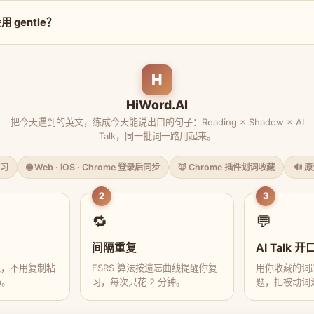
 gentle？
H
HiWord.AI
把今天遇到的英文，练成今天能说出口的句子：Reading × Shadow × AI
Talk，同一批词一路用起来。
习
🌐 Web · iOS · Chrome 登录后同步
🦊 Chrome 插件划词收藏
🔊 
2
3
🔁
💬
间隔重复
AI Talk 开
藏，不用复制粘
FSRS 算法按遗忘曲线提醒你复
用你收藏的词跟
p。
习，每次只花 2 分钟。
题，把被动词