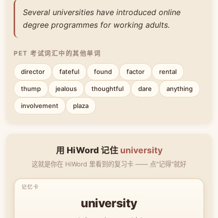
Several universities have introduced online
degree programmes for working adults.
PET 考试词汇中的其他单词
director
fateful
found
factor
rental
thump
jealous
thoughtful
dare
anything
involvement
plaza
用 HiWord 记住
university
这就是你在 HiWord 里看到的复习卡 —— 点"记得"就好
university