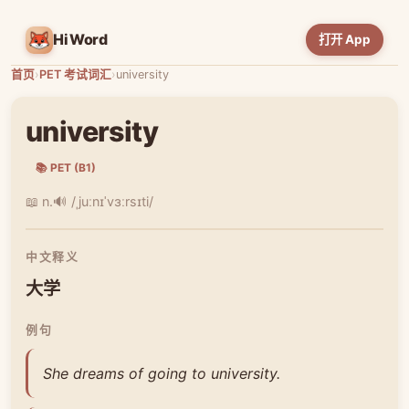
HiWord
打开 App
首页
›
PET 考试词汇
›
university
university
📚 PET (B1)
📖 n.
🔊 /ˌjuːnɪˈvɜːrsɪti/
中文释义
大学
例句
She dreams of going to university.