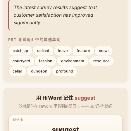
The latest survey results suggest that
customer satisfaction has improved
significantly.
PET 考试词汇中的其他单词
catch up
radiant
leave
feature
crawl
courtyard
fashion
environment
resource
cellar
dungeon
profound
用 HiWord 记住
suggest
这就是你在 HiWord 里看到的复习卡 —— 点"记得"就好
suggest