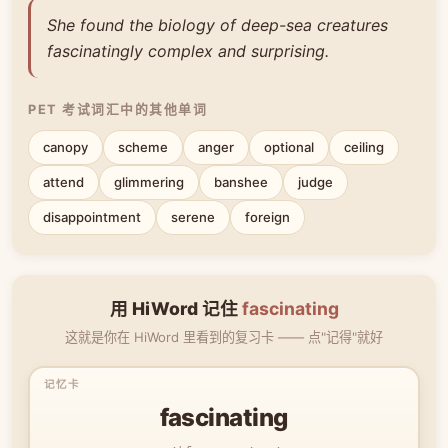
She found the biology of deep-sea creatures
fascinatingly complex and surprising.
PET 考试词汇中的其他单词
canopy
scheme
anger
optional
ceiling
attend
glimmering
banshee
judge
disappointment
serene
foreign
用 HiWord 记住
fascinating
这就是你在 HiWord 里看到的复习卡 —— 点"记得"就好
fascinating