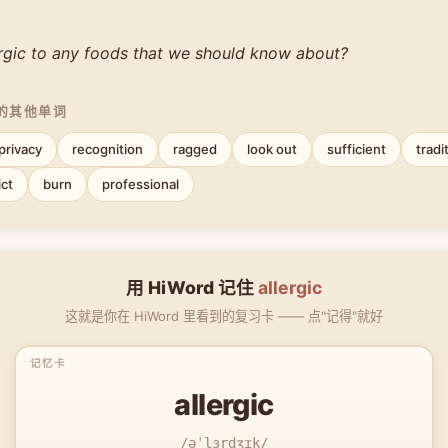
ergic to any foods that we should know about?
中的其他单词
privacy
recognition
ragged
look out
sufficient
tradi
ict
burn
professional
用 HiWord 记住
allergic
这就是你在 HiWord 里看到的复习卡 —— 点"记得"就好
allergic
/əˈlɜrdʒɪk/