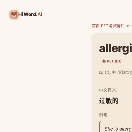
HiWord
.AI
首页
›
PET 考试词汇
›
all
allerg
📚 PET (B1)
📖 adj.
🔊 /əˈlɜrdʒ
中文释义
过敏的
例句
She is aller