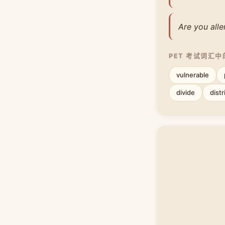
Are you all
PET 考试词汇
vulnerable
divide
distr