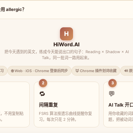
allergic？
H
HiWord.AI
把今天遇到的英文，练成今天能说出口的句子：Reading × Shadow × AI
Talk，同一批词一路用起来。
习
🌐 Web · iOS · Chrome 登录后同步
🦊 Chrome 插件划词收藏
🔊 
2
3
🔁
💬
间隔重复
AI Talk 开
藏，不用复制粘
FSRS 算法按遗忘曲线提醒你复
用你收藏的词跟
p。
习，每次只花 2 分钟。
题，把被动词