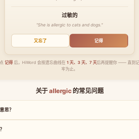
过敏的
"She is allergic to cats and dogs."
又忘了
记得
点
记得
后，HiWord 会按遗忘曲线在
1 天、3 天、7 天
后再提醒你 —— 直到
牢为止。
关于
allergic
的常见问题
什么意思？
读？