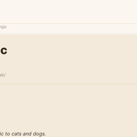
ergic
ic
ɪk/
gic to cats and dogs.