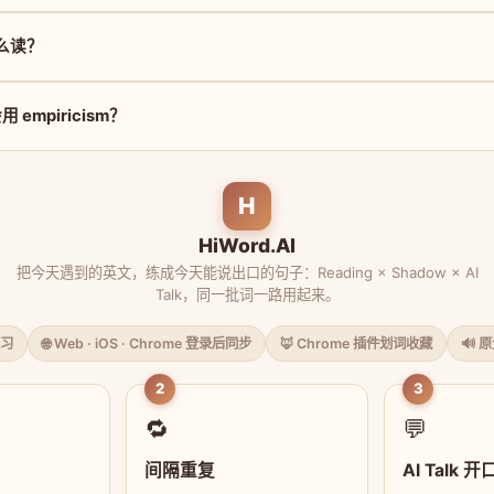
 怎么读？
empiricism？
H
HiWord.AI
把今天遇到的英文，练成今天能说出口的句子：Reading × Shadow × AI
Talk，同一批词一路用起来。
习
🌐 Web · iOS · Chrome 登录后同步
🦊 Chrome 插件划词收藏
🔊 
2
3
🔁
💬
间隔重复
AI Talk 开