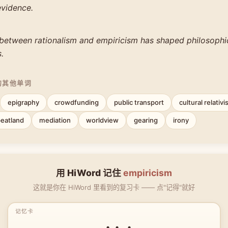
evidence.
between rationalism and empiricism has shaped philosophic
.
的其他单词
epigraphy
crowdfunding
public transport
cultural relativ
eatland
mediation
worldview
gearing
irony
用 HiWord 记住
empiricism
这就是你在 HiWord 里看到的复习卡 —— 点"记得"就好