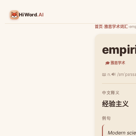
HiWord
.AI
首页
›
雅思学术词汇
›
emp
empir
🎓 雅思学术
📖 n.
🔊 /ɪmˈpɪrɪ
中文释义
经验主义
例句
Modern scie