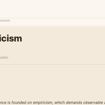
iricism
icism
sɪzəm/
nce is founded on empiricism, which demands observable 