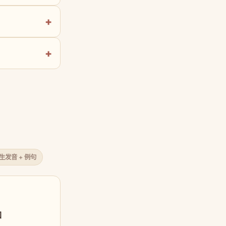
原生发音 + 例句
口