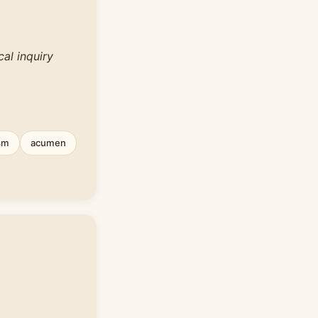
al inquiry
ism
acumen