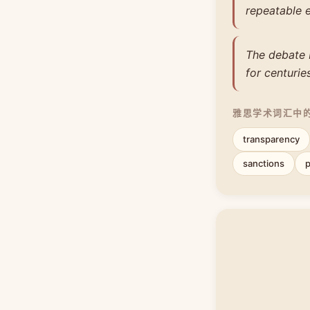
repeatable 
The debate 
for centuries
雅思学术词汇中
transparency
sanctions
p