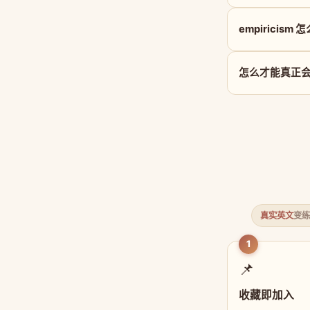
empiricism
怎么才能真正会用 
真实英文
变练
1
📌
收藏即加入