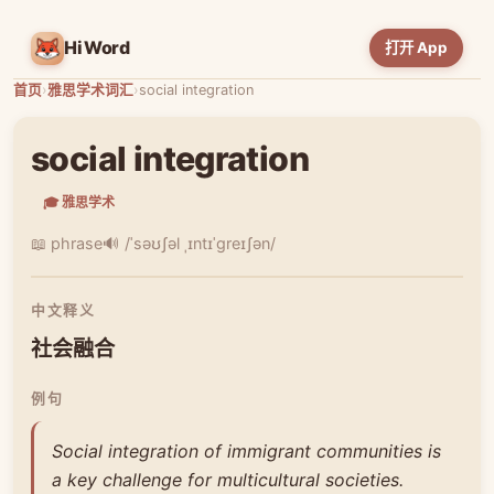
HiWord
打开 App
首页
›
雅思学术词汇
›
social integration
social integration
🎓 雅思学术
📖 phrase
🔊 /ˈsəʊʃəl ˌɪntɪˈɡreɪʃən/
中文释义
社会融合
例句
Social integration of immigrant communities is
a key challenge for multicultural societies.