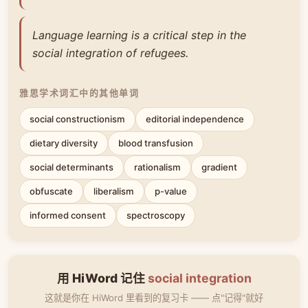
Language learning is a critical step in the
social integration of refugees.
雅思学术词汇中的其他单词
social constructionism
editorial independence
dietary diversity
blood transfusion
social determinants
rationalism
gradient
obfuscate
liberalism
p-value
informed consent
spectroscopy
用 HiWord 记住
social integration
这就是你在 HiWord 里看到的复习卡 —— 点"记得"就好