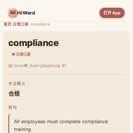
HiWord
打开 App
首页
›
日常口语
›
compliance
compliance
💬 日常口语
📖 noun
🔊 /kəmˈplaɪəns/
📊 B1
中文释义
合规
例句
All employees must complete compliance
training.