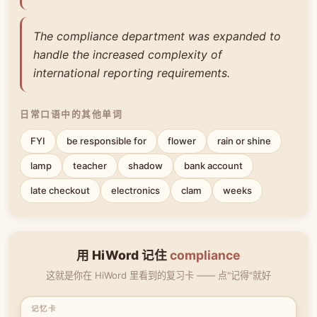
The compliance department was expanded to
handle the increased complexity of
international reporting requirements.
日常口语中的其他单词
FYI
be responsible for
flower
rain or shine
lamp
teacher
shadow
bank account
late checkout
electronics
clam
weeks
用 HiWord 记住
compliance
这就是你在 HiWord 里看到的复习卡 —— 点"记得"就好