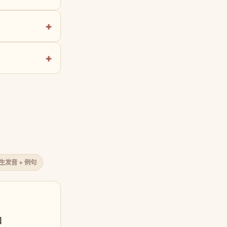
原生发音 + 例句
口