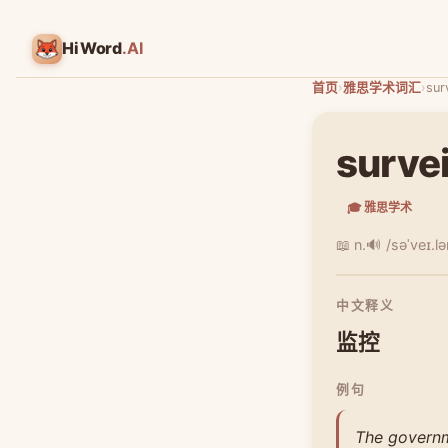
HiWord
.AI
首页
›
雅思学术词汇
›
sur
survei
🎓 雅思学术
📖 n.
🔊 /səˈveɪ.l
中文释义
监控
例句
The governme