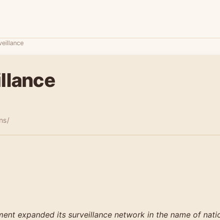
veillance
llance
əns/
nt expanded its surveillance network in the name of natio