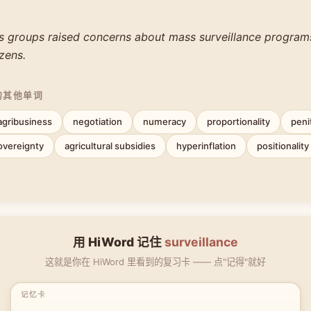
ies groups raised concerns about mass surveillance program
izens.
的其他单词
agribusiness
negotiation
numeracy
proportionality
peni
overeignty
agricultural subsidies
hyperinflation
positionality
用 HiWord 记住
surveillance
这就是你在 HiWord 里看到的复习卡 —— 点"记得"就好