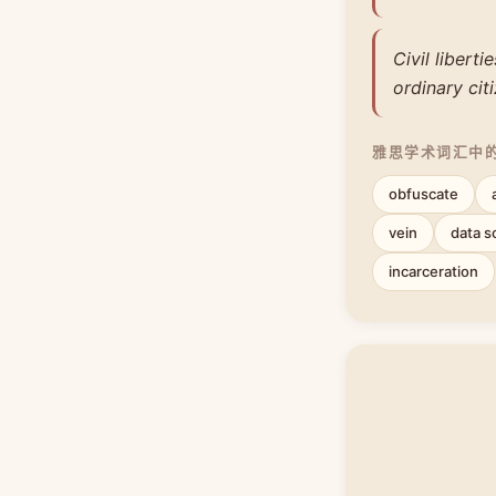
Civil libert
ordinary cit
雅思学术词汇中
obfuscate
vein
data s
incarceration