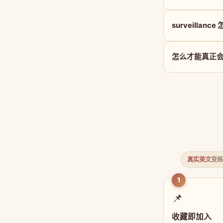
surveillanc
怎么才能真正会用 
真实英文
变练
1
📌
收藏即加入