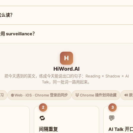
e 怎么读？
surveillance？
H
HiWord.AI
把今天遇到的英文，练成今天能说出口的句子：Reading × Shadow × AI
Talk，同一批词一路用起来。
习
🌐 Web · iOS · Chrome 登录后同步
🦊 Chrome 插件划词收藏
🔊 
2
3
🔁
💬
间隔重复
AI Talk 开