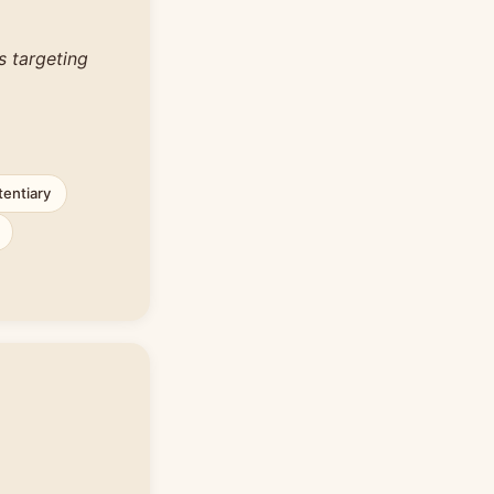
s targeting
tentiary