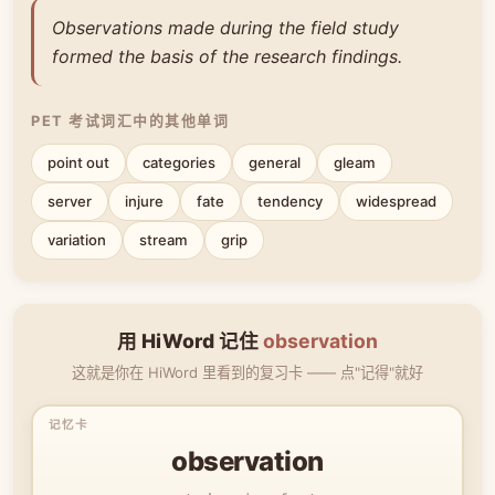
Observations made during the field study
formed the basis of the research findings.
PET 考试词汇中的其他单词
point out
categories
general
gleam
server
injure
fate
tendency
widespread
variation
stream
grip
用 HiWord 记住
observation
这就是你在 HiWord 里看到的复习卡 —— 点"记得"就好
observation