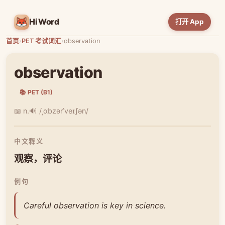
HiWord
打开 App
首页
›
PET 考试词汇
›
observation
observation
📚 PET (B1)
📖 n.
🔊 /ˌɑbzərˈveɪʃən/
中文释义
观察，评论
例句
Careful observation is key in science.