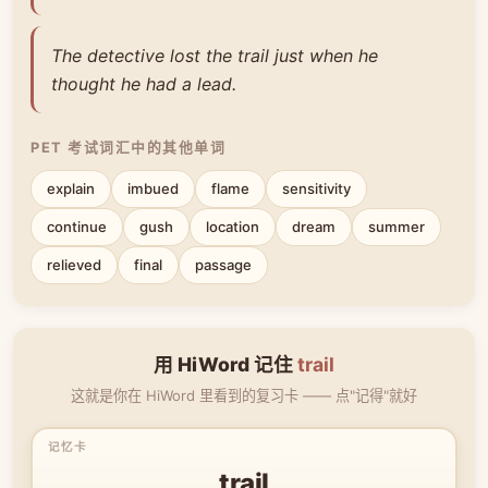
The detective lost the trail just when he
thought he had a lead.
PET 考试词汇中的其他单词
explain
imbued
flame
sensitivity
continue
gush
location
dream
summer
relieved
final
passage
用 HiWord 记住
trail
这就是你在 HiWord 里看到的复习卡 —— 点"记得"就好
trail