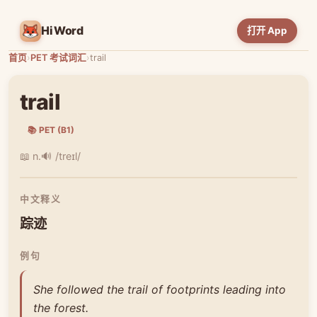
HiWord
打开 App
首页
›
PET 考试词汇
›
trail
trail
📚 PET (B1)
📖 n.
🔊 /treɪl/
中文释义
踪迹
例句
She followed the trail of footprints leading into
the forest.