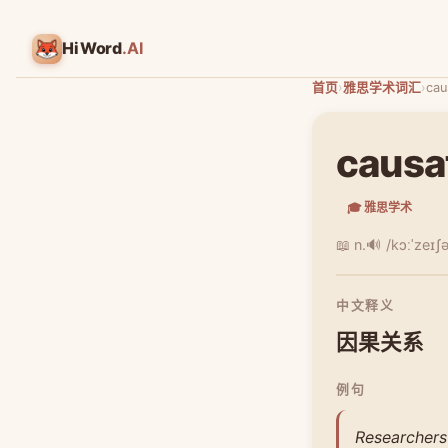
HiWord
.AI
首页
›
雅思学术词汇
›
cau
causa
🎓 雅思学术
📖 n.
🔊 /kɔːˈzeɪʃ
中文释义
因果关系
例句
Researchers 