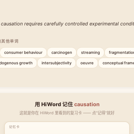
 causation requires carefully controlled experimental condit
的其他单词
consumer behaviour
carcinogen
streaming
fragmentatio
dogenous growth
intersubjectivity
oeuvre
conceptual fram
用 HiWord 记住
causation
这就是你在 HiWord 里看到的复习卡 —— 点"记得"就好