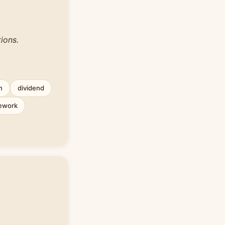
ions.
n
dividend
ework