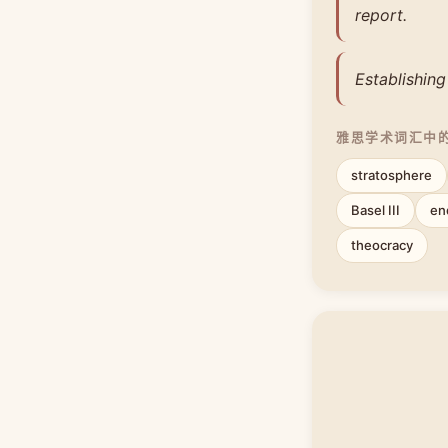
report.
Establishing
雅思学术词汇中
stratosphere
Basel III
en
theocracy