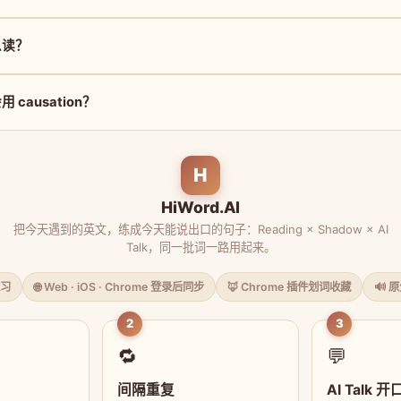
怎么读？
causation？
H
HiWord.AI
把今天遇到的英文，练成今天能说出口的句子：Reading × Shadow × AI
Talk，同一批词一路用起来。
习
🌐 Web · iOS · Chrome 登录后同步
🦊 Chrome 插件划词收藏
🔊 
2
3
🔁
💬
间隔重复
AI Talk 开