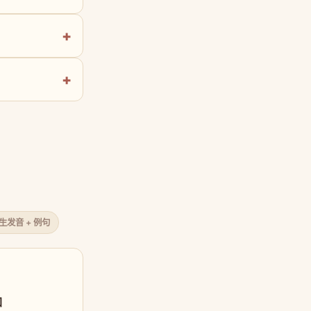
原生发音 + 例句
口