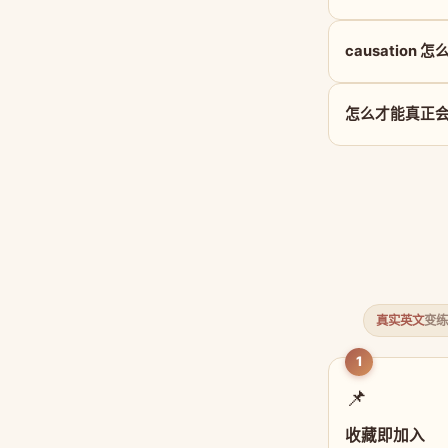
causation 
怎么才能真正会用 
真实英文
变练
1
📌
收藏即加入