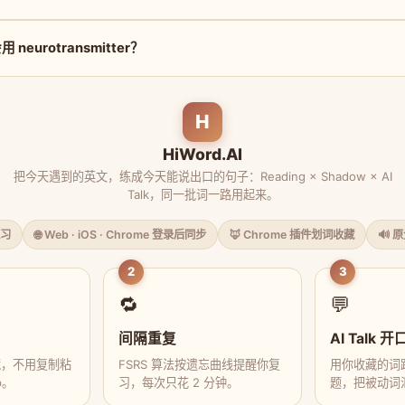
eurotransmitter？
H
HiWord.AI
把今天遇到的英文，练成今天能说出口的句子：Reading × Shadow × AI
Talk，同一批词一路用起来。
习
🌐 Web · iOS · Chrome 登录后同步
🦊 Chrome 插件划词收藏
🔊 
2
3
🔁
💬
间隔重复
AI Talk 开
藏，不用复制粘
FSRS 算法按遗忘曲线提醒你复
用你收藏的词跟
p。
习，每次只花 2 分钟。
题，把被动词