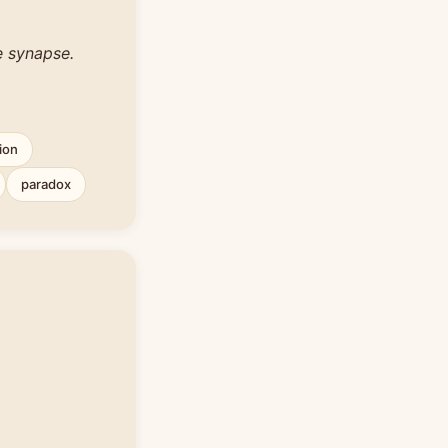
e synapse.
ion
paradox