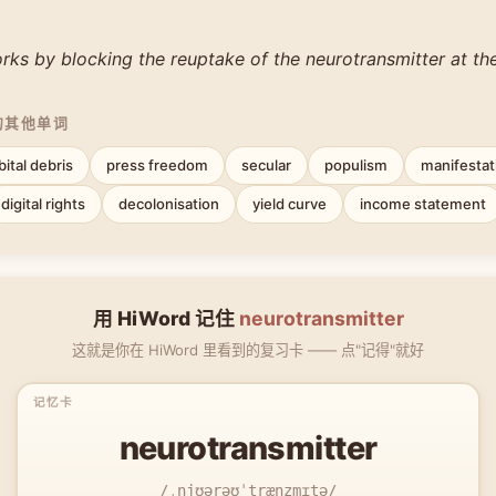
rks by blocking the reuptake of the neurotransmitter at th
的其他单词
bital debris
press freedom
secular
populism
manifestat
digital rights
decolonisation
yield curve
income statement
用 HiWord 记住
neurotransmitter
这就是你在 HiWord 里看到的复习卡 —— 点"记得"就好
neurotransmitter
/ˌnjʊərəʊˈtrænzmɪtə/