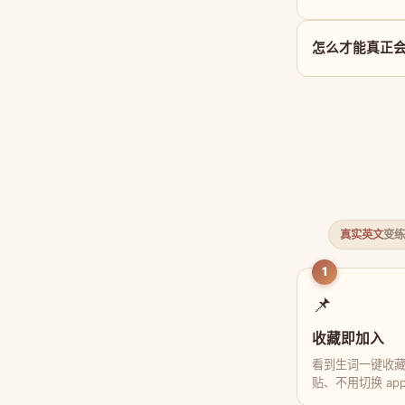
怎么才能真正会用 n
真实英文
变练
1
📌
收藏即加入
看到生词一键收
贴、不用切换 ap