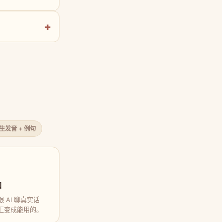
原生发音 + 例句
口
 AI 聊真实话
汇变成能用的。