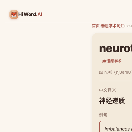
HiWord
.AI
首页
›
雅思学术词汇
›
neu
neuro
🎓 雅思学术
📖 n.
🔊 /ˌnjʊərəʊ
中文释义
神经递质
例句
Imbalances i