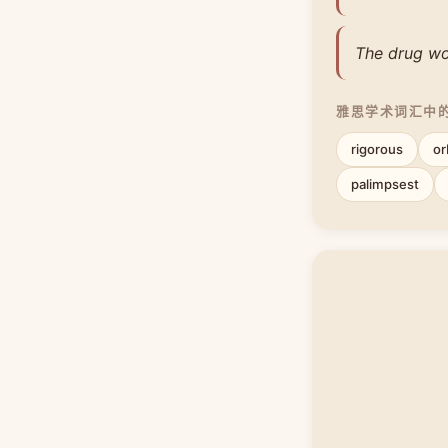
The drug wo
雅思学术词汇中
rigorous
or
palimpsest