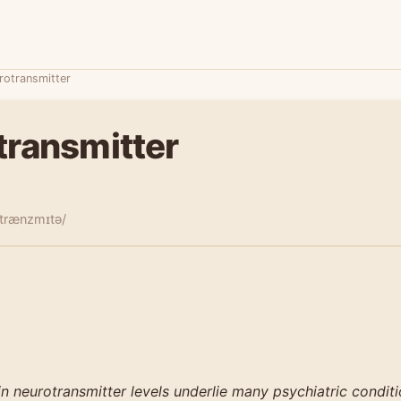
rotransmitter
transmitter
ˈtrænzmɪtə/
n neurotransmitter levels underlie many psychiatric conditi