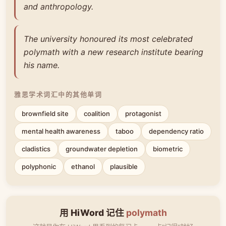
and anthropology.
The university honoured its most celebrated
polymath with a new research institute bearing
his name.
雅思学术词汇中的其他单词
brownfield site
coalition
protagonist
mental health awareness
taboo
dependency ratio
cladistics
groundwater depletion
biometric
polyphonic
ethanol
plausible
用 HiWord 记住
polymath