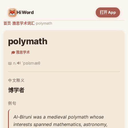
HiWord
打开 App
首页
›
雅思学术词汇
›
polymath
polymath
🎓 雅思学术
📖 n.
🔊 ˈpɒlɪmæθ
中文释义
博学者
例句
Al-Biruni was a medieval polymath whose
interests spanned mathematics, astronomy,