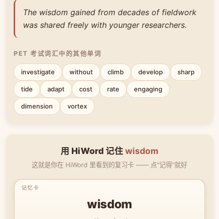
The wisdom gained from decades of fieldwork
was shared freely with younger researchers.
PET 考试词汇中的其他单词
investigate
without
climb
develop
sharp
tide
adapt
cost
rate
engaging
dimension
vortex
用 HiWord 记住
wisdom
这就是你在 HiWord 里看到的复习卡 —— 点"记得"就好
wisdom