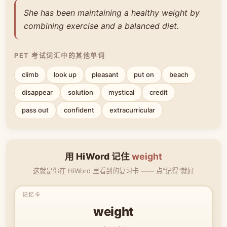
She has been maintaining a healthy weight by
combining exercise and a balanced diet.
PET 考试词汇中的其他单词
climb
look up
pleasant
put on
beach
disappear
solution
mystical
credit
pass out
confident
extracurricular
用 HiWord 记住
weight
这就是你在 HiWord 里看到的复习卡 —— 点"记得"就好
weight