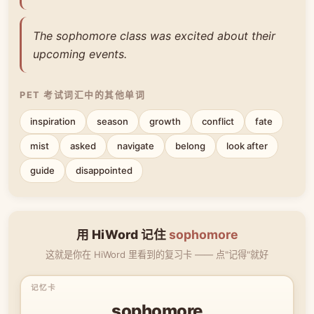
The sophomore class was excited about their
upcoming events.
PET 考试词汇中的其他单词
inspiration
season
growth
conflict
fate
mist
asked
navigate
belong
look after
guide
disappointed
用 HiWord 记住
sophomore
这就是你在 HiWord 里看到的复习卡 —— 点"记得"就好
sophomore