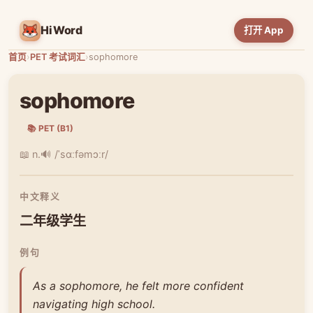
HiWord
打开 App
首页
›
PET 考试词汇
›
sophomore
sophomore
📚 PET (B1)
📖 n.
🔊 /ˈsɑːfəmɔːr/
中文释义
二年级学生
例句
As a sophomore, he felt more confident
navigating high school.