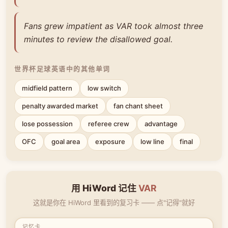
Fans grew impatient as VAR took almost three
minutes to review the disallowed goal.
世界杯足球英语中的其他单词
midfield pattern
low switch
penalty awarded market
fan chant sheet
lose possession
referee crew
advantage
OFC
goal area
exposure
low line
final
用 HiWord 记住
VAR
这就是你在 HiWord 里看到的复习卡 —— 点"记得"就好