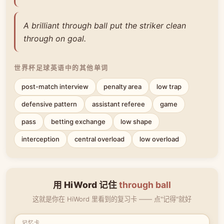
A brilliant through ball put the striker clean
through on goal.
世界杯足球英语中的其他单词
post-match interview
penalty area
low trap
defensive pattern
assistant referee
game
pass
betting exchange
low shape
interception
central overload
low overload
用 HiWord 记住
through ball
这就是你在 HiWord 里看到的复习卡 —— 点"记得"就好