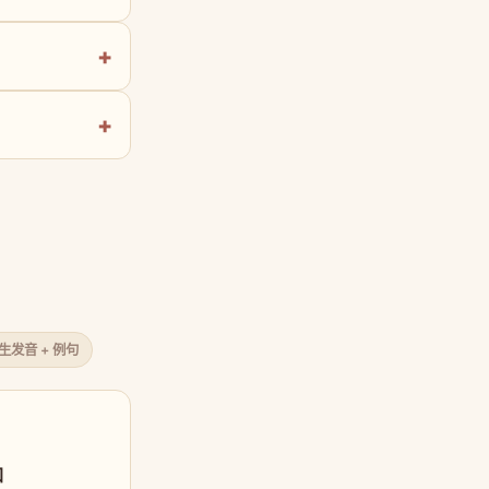
原生发音 + 例句
口