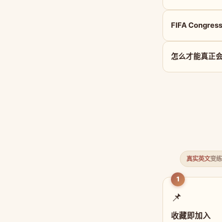
FIFA Congre
怎么才能真正会用 
真实英文
变练
1
📌
收藏即加入