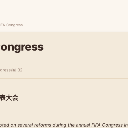
IFA Congress
Congress
ngress/
📊 B2
表大会
ted on several reforms during the annual FIFA Congress in