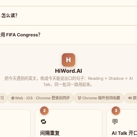
ss 怎么读？
FIFA Congress？
H
HiWord.AI
把今天遇到的英文，练成今天能说出口的句子：Reading × Shadow × AI
Talk，同一批词一路用起来。
习
🌐 Web · iOS · Chrome 登录后同步
🦊 Chrome 插件划词收藏
🔊 
2
3
🔁
💬
间隔重复
AI Talk 开