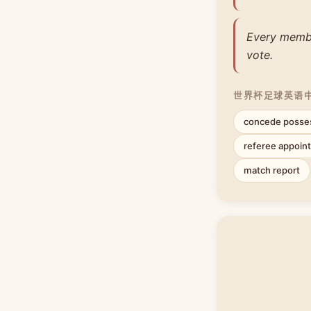
Every membe
vote.
世界杯足球英语
concede posse
referee appoin
match report