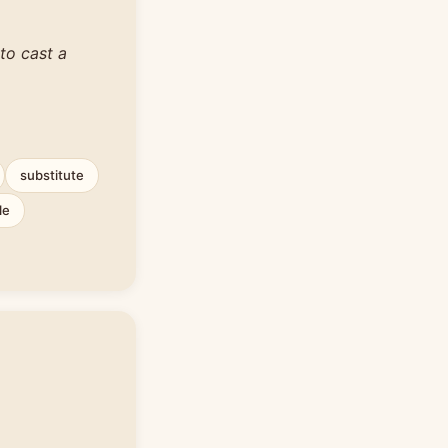
to cast a
substitute
le