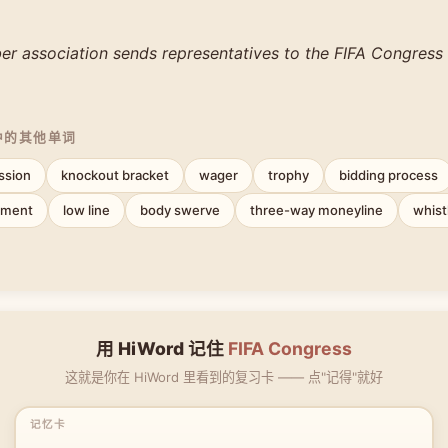
r association sends representatives to the FIFA Congress 
中的其他单词
ssion
knockout bracket
wager
trophy
bidding process
tment
low line
body swerve
three-way moneyline
whist
用 HiWord 记住
FIFA Congress
这就是你在 HiWord 里看到的复习卡 —— 点"记得"就好