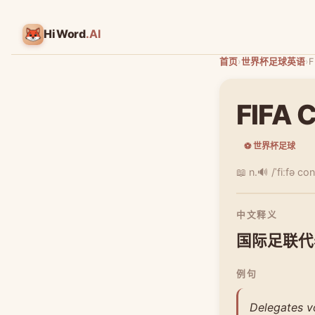
HiWord
.AI
首页
›
世界杯足球英语
›
F
FIFA 
⚽ 世界杯足球
📖 n.
🔊 /ˈfiːfə co
中文释义
国际足联代
例句
Delegates vo