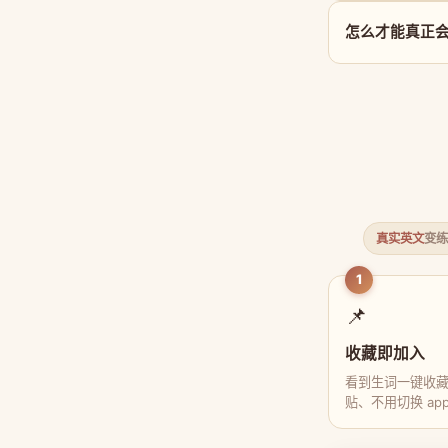
怎么才能真正会用
真实英文
变练
1
📌
收藏即加入
看到生词一键收
贴、不用切换 ap