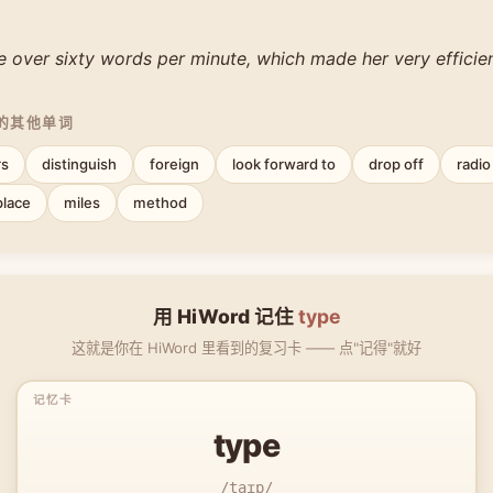
 over sixty words per minute, which made her very efficien
中的其他单词
rs
distinguish
foreign
look forward to
drop off
radio
place
miles
method
用 HiWord 记住
type
这就是你在 HiWord 里看到的复习卡 —— 点"记得"就好
type
/taɪp/