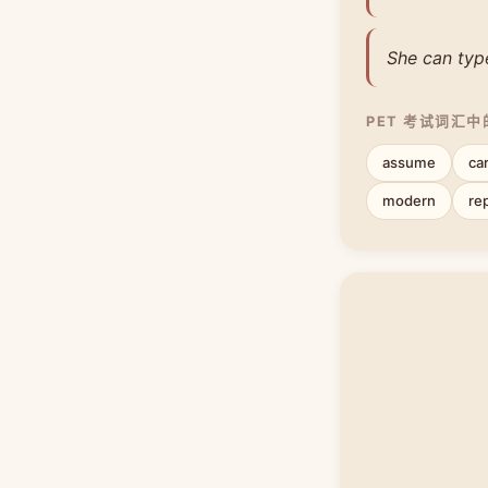
She can type
PET 考试词汇
assume
ca
modern
re