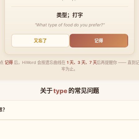
类型；打字
"What type of food do you prefer?"
又忘了
记得
点
记得
后，HiWord 会按遗忘曲线在
1 天、3 天、7 天
后再提醒你 —— 直到
牢为止。
关于
type
的常见问题
意思？