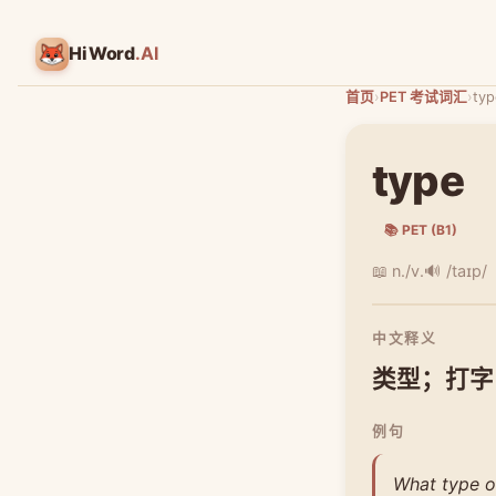
HiWord
.AI
首页
›
PET 考试词汇
›
typ
type
📚 PET (B1)
📖 n./v.
🔊 /taɪp/
中文释义
类型；打字
例句
What type o