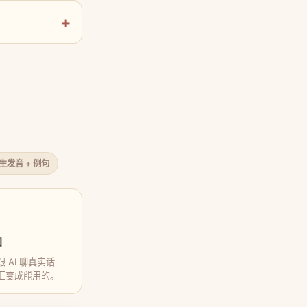
原生发音 + 例句
口
 AI 聊真实话
汇变成能用的。