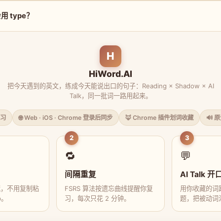
 type？
H
HiWord.AI
把今天遇到的英文，练成今天能说出口的句子：Reading × Shadow × AI
Talk，同一批词一路用起来。
习
🌐 Web · iOS · Chrome 登录后同步
🦊 Chrome 插件划词收藏
🔊 
2
3
🔁
💬
间隔重复
AI Talk 开
藏，不用复制粘
FSRS 算法按遗忘曲线提醒你复
用你收藏的词跟
p。
习，每次只花 2 分钟。
题，把被动词