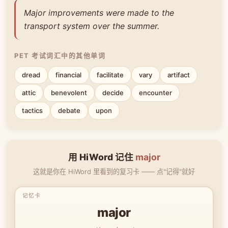
Major improvements were made to the
transport system over the summer.
PET 考试词汇中的其他单词
dread
financial
facilitate
vary
artifact
attic
benevolent
decide
encounter
tactics
debate
upon
用 HiWord 记住
major
这就是你在 HiWord 里看到的复习卡 —— 点"记得"就好
major