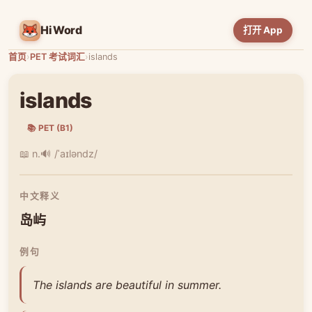
HiWord
打开 App
首页
›
PET 考试词汇
›
islands
islands
📚 PET (B1)
📖 n.
🔊 /ˈaɪləndz/
中文释义
岛屿
例句
The islands are beautiful in summer.