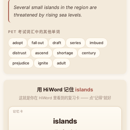
Several small islands in the region are
threatened by rising sea levels.
PET 考试词汇中的其他单词
adopt
fall out
draft
series
imbued
distrust
ascend
shortage
century
prejudice
ignite
adult
用 HiWord 记住
islands
这就是你在 HiWord 里看到的复习卡 —— 点"记得"就好
islands