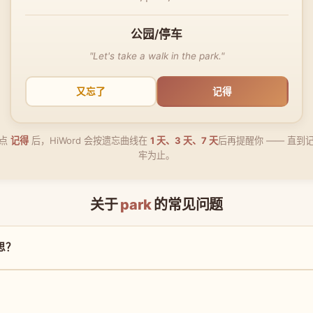
公园/停车
"Let's take a walk in the park."
又忘了
记得
点
记得
后，HiWord 会按遗忘曲线在
1 天、3 天、7 天
后再提醒你 —— 直到
牢为止。
关于
park
的常见问题
意思？