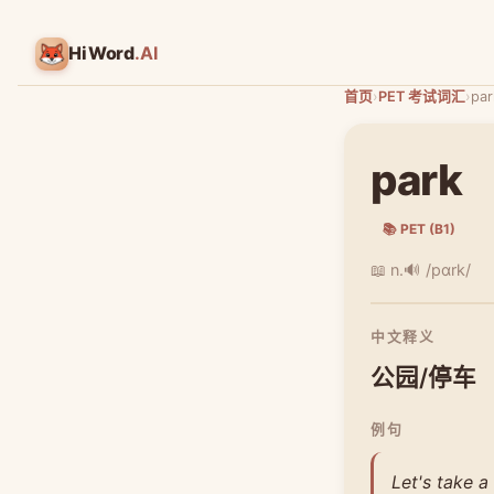
HiWord
.AI
首页
›
PET 考试词汇
›
par
park
📚 PET (B1)
📖 n.
🔊 /pɑrk/
中文释义
公园/停车
例句
Let's take a