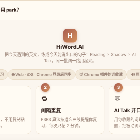
 park？
H
HiWord.AI
把今天遇到的英文，练成今天能说出口的句子：Reading × Shadow × AI
Talk，同一批词一路用起来。
习
🌐 Web · iOS · Chrome 登录后同步
🦊 Chrome 插件划词收藏
🔊 
2
3
🔁
💬
间隔重复
AI Talk 开
藏，不用复制粘
FSRS 算法按遗忘曲线提醒你复
用你收藏的词跟
p。
习，每次只花 2 分钟。
题，把被动词