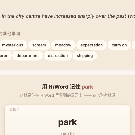
 in the city centre have increased sharply over the past tw
中的其他单词
mysterious
scream
meadow
expectation
carry on
erer
department
distraction
shipping
用 HiWord 记住
park
这就是你在 HiWord 里看到的复习卡 —— 点"记得"就好
park
/pɑrk/