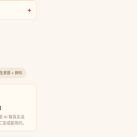
原生发音 + 例句
口
 AI 聊真实话
汇变成能用的。