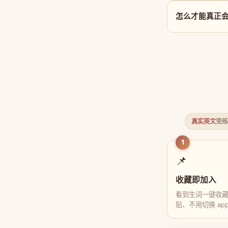
怎么才能真正会用
真实英文
变练
1
📌
收藏即加入
看到生词一键收
贴、不用切换 ap