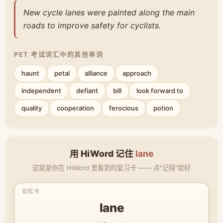
New cycle lanes were painted along the main
roads to improve safety for cyclists.
PET 考试词汇中的其他单词
haunt
petal
alliance
approach
independent
defiant
bill
look forward to
quality
cooperation
ferocious
potion
用 HiWord 记住
lane
这就是你在 HiWord 里看到的复习卡 —— 点"记得"就好
lane