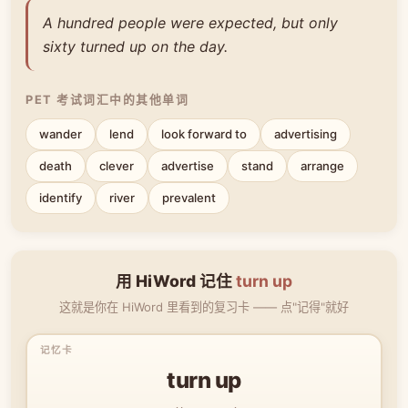
A hundred people were expected, but only
sixty turned up on the day.
PET 考试词汇中的其他单词
wander
lend
look forward to
advertising
death
clever
advertise
stand
arrange
identify
river
prevalent
用 HiWord 记住
turn up
这就是你在 HiWord 里看到的复习卡 —— 点"记得"就好
turn up