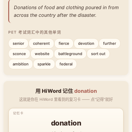
Donations of food and clothing poured in from
across the country after the disaster.
PET 考试词汇中的其他单词
senior
coherent
fierce
devotion
further
sconce
website
battleground
sort out
ambition
sparkle
federal
用 HiWord 记住
donation
这就是你在 HiWord 里看到的复习卡 —— 点"记得"就好
donation