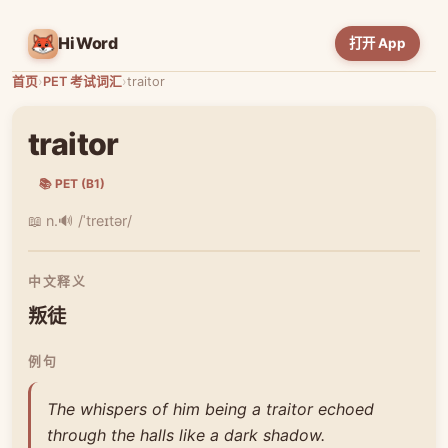
HiWord
打开 App
首页
›
PET 考试词汇
›
traitor
traitor
📚 PET (B1)
📖 n.
🔊 /ˈtreɪtər/
中文释义
叛徒
例句
The whispers of him being a traitor echoed
through the halls like a dark shadow.