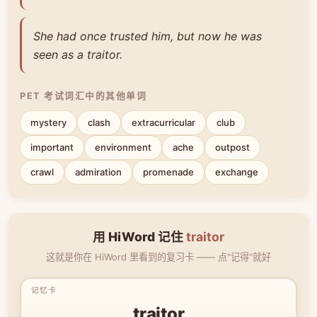
She had once trusted him, but now he was
seen as a traitor.
PET 考试词汇中的其他单词
mystery
clash
extracurricular
club
important
environment
ache
outpost
crawl
admiration
promenade
exchange
用 HiWord 记住
traitor
这就是你在 HiWord 里看到的复习卡 —— 点"记得"就好
traitor