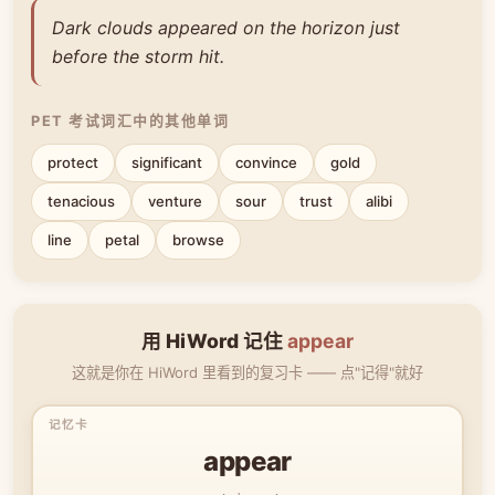
Dark clouds appeared on the horizon just
before the storm hit.
PET 考试词汇中的其他单词
protect
significant
convince
gold
tenacious
venture
sour
trust
alibi
line
petal
browse
用 HiWord 记住
appear
这就是你在 HiWord 里看到的复习卡 —— 点"记得"就好
appear