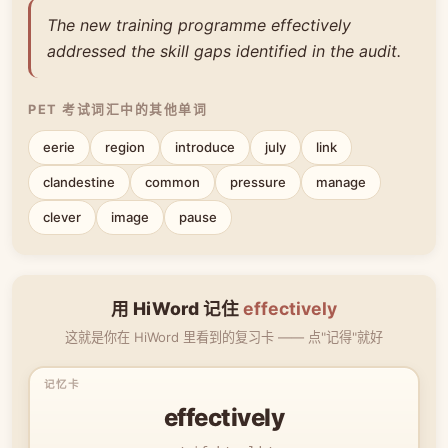
The new training programme effectively
addressed the skill gaps identified in the audit.
PET 考试词汇中的其他单词
eerie
region
introduce
july
link
clandestine
common
pressure
manage
clever
image
pause
用 HiWord 记住
effectively
这就是你在 HiWord 里看到的复习卡 —— 点"记得"就好
effectively