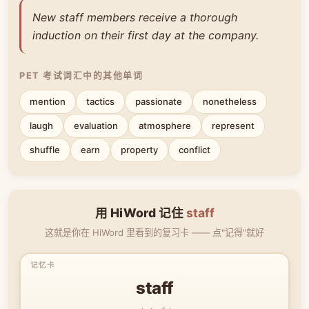
New staff members receive a thorough
induction on their first day at the company.
PET 考试词汇中的其他单词
mention
tactics
passionate
nonetheless
laugh
evaluation
atmosphere
represent
shuffle
earn
property
conflict
用 HiWord 记住
staff
这就是你在 HiWord 里看到的复习卡 —— 点"记得"就好
staff