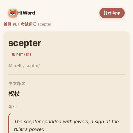
HiWord
打开 App
首页
›
PET 考试词汇
›
scepter
scepter
📚 PET (B1)
📖 n.
🔊 /ˈsɛptər/
中文释义
权杖
例句
The scepter sparkled with jewels, a sign of the
ruler's power.