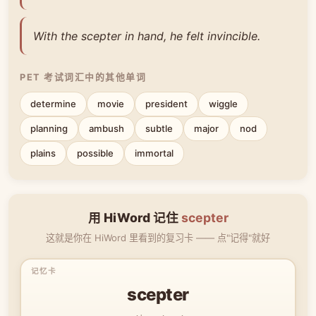
With the scepter in hand, he felt invincible.
PET 考试词汇中的其他单词
determine
movie
president
wiggle
planning
ambush
subtle
major
nod
plains
possible
immortal
用 HiWord 记住
scepter
这就是你在 HiWord 里看到的复习卡 —— 点"记得"就好
scepter