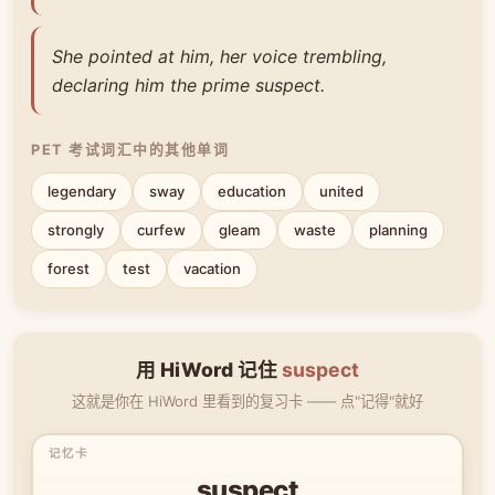
She pointed at him, her voice trembling,
declaring him the prime suspect.
PET 考试词汇中的其他单词
legendary
sway
education
united
strongly
curfew
gleam
waste
planning
forest
test
vacation
用 HiWord 记住
suspect
这就是你在 HiWord 里看到的复习卡 —— 点"记得"就好
suspect