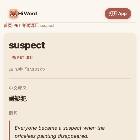
HiWord
打开 App
首页
›
PET 考试词汇
›
suspect
suspect
📚 PET (B1)
📖 n.
🔊 /ˈsʌspɛkt/
中文释义
嫌疑犯
例句
Everyone became a suspect when the
priceless painting disappeared.