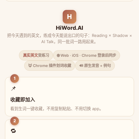
H
HiWord.AI
把今天遇到的英文，练成今天能说出口的句子：Reading × Shadow ×
AI Talk，同一批词一路用起来。
真实英文
变练习
🌐 Web · iOS · Chrome 登录后同步
🦊 Chrome 插件划词收藏
🔊 原生发音 + 例句
1
📌
收藏即加入
看到生词一键收藏，不用复制粘贴、不用切换 app。
2
🔁