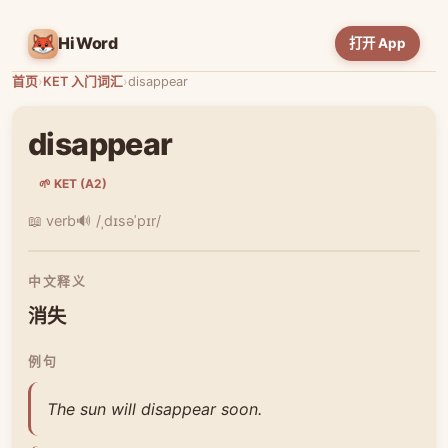
HiWord
打开 App
首页
›
KET 入门词汇
›
disappear
disappear
🌱 KET (A2)
📖 verb
🔊 /ˌdɪsəˈpɪr/
中文释义
消失
例句
The sun will disappear soon.