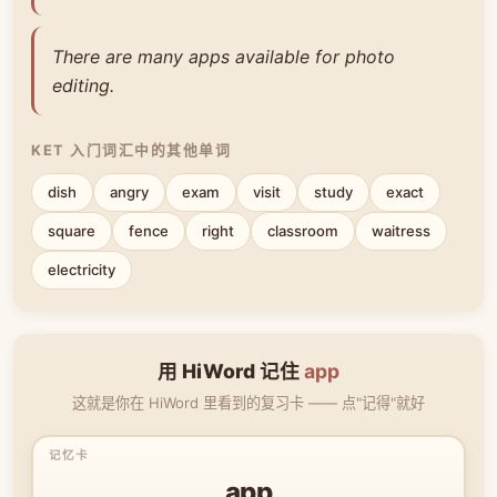
There are many apps available for photo
editing.
KET 入门词汇中的其他单词
dish
angry
exam
visit
study
exact
square
fence
right
classroom
waitress
electricity
用 HiWord 记住
app
这就是你在 HiWord 里看到的复习卡 —— 点"记得"就好
app