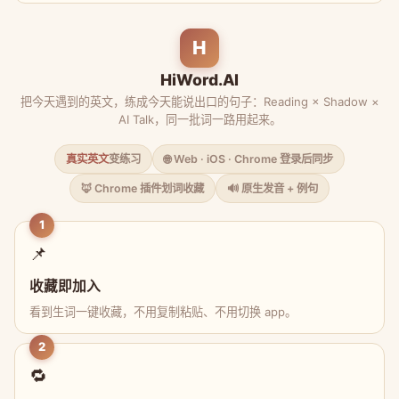
H
HiWord.AI
把今天遇到的英文，练成今天能说出口的句子：Reading × Shadow ×
AI Talk，同一批词一路用起来。
真实英文
变练习
🌐 Web · iOS · Chrome 登录后同步
🦊 Chrome 插件划词收藏
🔊 原生发音 + 例句
1
📌
收藏即加入
看到生词一键收藏，不用复制粘贴、不用切换 app。
2
🔁