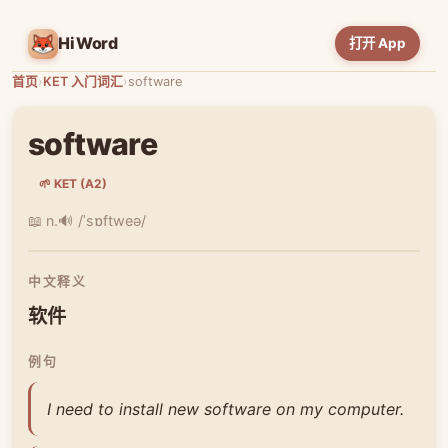
HiWord
打开 App
首页
›
KET 入门词汇
›
software
software
🌱 KET (A2)
📖 n.
🔊 /ˈsɒftweə/
中文释义
软件
例句
I need to install new software on my computer.