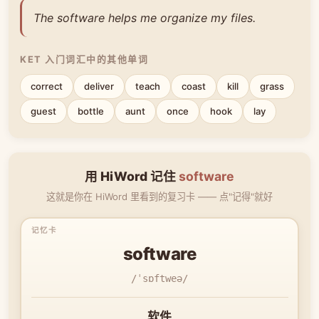
The software helps me organize my files.
KET 入门词汇中的其他单词
correct
deliver
teach
coast
kill
grass
guest
bottle
aunt
once
hook
lay
用 HiWord 记住
software
这就是你在 HiWord 里看到的复习卡 —— 点"记得"就好
software
/ˈsɒftweə/
软件