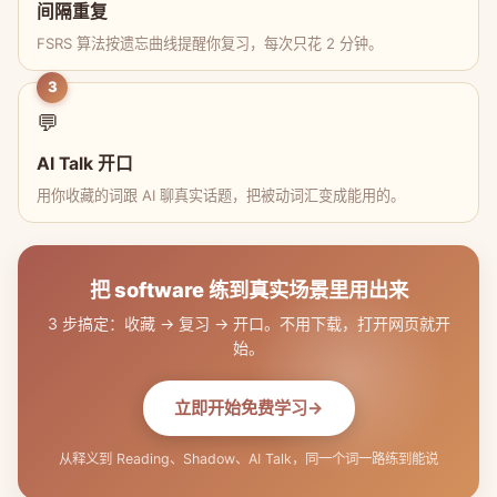
间隔重复
FSRS 算法按遗忘曲线提醒你复习，每次只花 2 分钟。
3
💬
AI Talk 开口
用你收藏的词跟 AI 聊真实话题，把被动词汇变成能用的。
把 software 练到真实场景里用出来
3 步搞定：收藏 → 复习 → 开口。不用下载，打开网页就开
始。
立即开始免费学习
从释义到 Reading、Shadow、AI Talk，同一个词一路练到能说