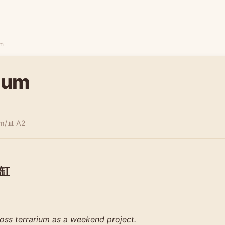
um
rium
əm/
📊 A2
缸
oss terrarium as a weekend project.