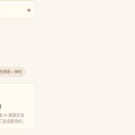
原生发音 + 例句
口
 AI 聊真实话
汇变成能用的。