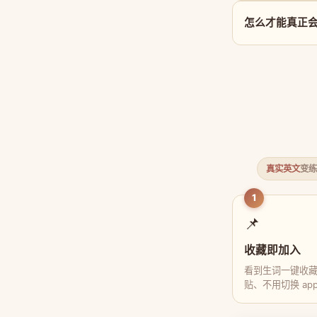
怎么才能真正会用 
真实英文
变练
1
📌
收藏即加入
看到生词一键收
贴、不用切换 ap