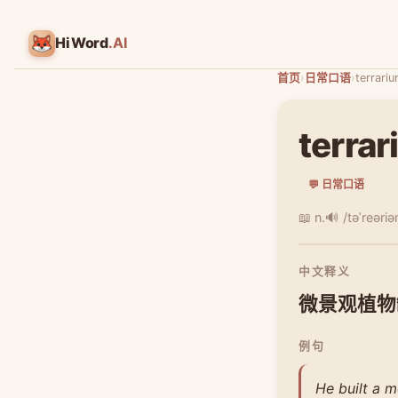
HiWord
.AI
首页
›
日常口语
›
terrari
terra
💬 日常口语
📖 n.
🔊 /təˈreəri
中文释义
微景观植物
例句
He built a m