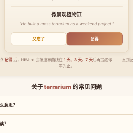
微景观植物缸
"He built a moss terrarium as a weekend project."
又忘了
记得
点
记得
后，HiWord 会按遗忘曲线在
1 天、3 天、7 天
后再提醒你 —— 直到
牢为止。
关于
terrarium
的常见问题
是什么意思？
么读？