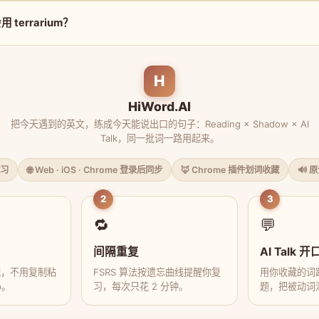
terrarium？
H
HiWord.AI
把今天遇到的英文，练成今天能说出口的句子：Reading × Shadow × AI
Talk，同一批词一路用起来。
习
🌐 Web · iOS · Chrome 登录后同步
🦊 Chrome 插件划词收藏
🔊 
2
3
🔁
💬
间隔重复
AI Talk 开
藏，不用复制粘
FSRS 算法按遗忘曲线提醒你复
用你收藏的词跟
p。
习，每次只花 2 分钟。
题，把被动词