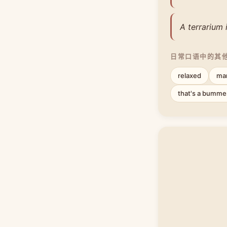
A terrarium
日常口语中的其
relaxed
ma
that's a bumme