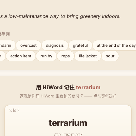
 is a low-maintenance way to bring greenery indoors.
他单词
ndarin
overcast
diagnosis
grateful
at the end of the day
r
action item
run by
reps
life jacket
sour
用 HiWord 记住
terrarium
这就是你在 HiWord 里看到的复习卡 —— 点"记得"就好
terrarium
/təˈreəriəm/