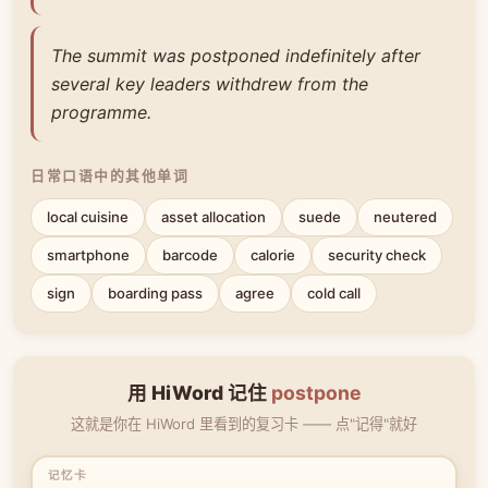
The summit was postponed indefinitely after
several key leaders withdrew from the
programme.
日常口语中的其他单词
local cuisine
asset allocation
suede
neutered
smartphone
barcode
calorie
security check
sign
boarding pass
agree
cold call
用 HiWord 记住
postpone
这就是你在 HiWord 里看到的复习卡 —— 点"记得"就好