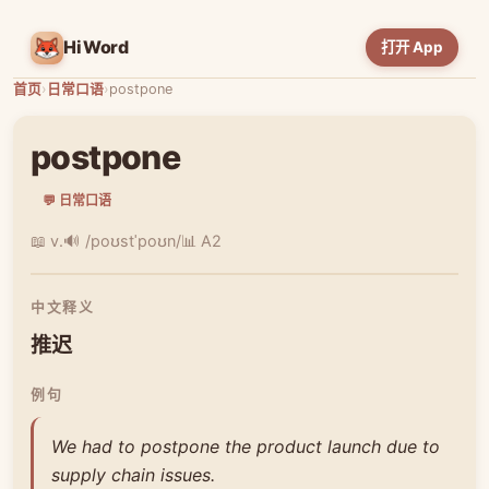
HiWord
打开 App
首页
›
日常口语
›
postpone
postpone
💬 日常口语
📖 v.
🔊 /poʊstˈpoʊn/
📊 A2
中文释义
推迟
例句
We had to postpone the product launch due to
supply chain issues.