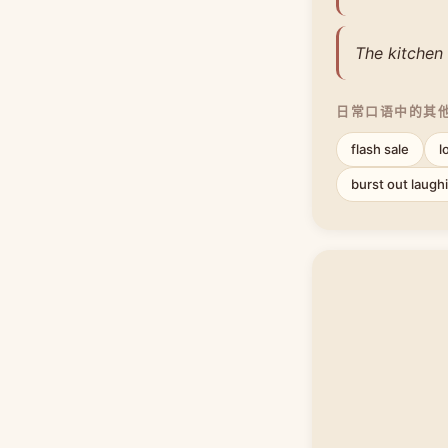
The kitchen 
日常口语中的其
flash sale
l
burst out laugh