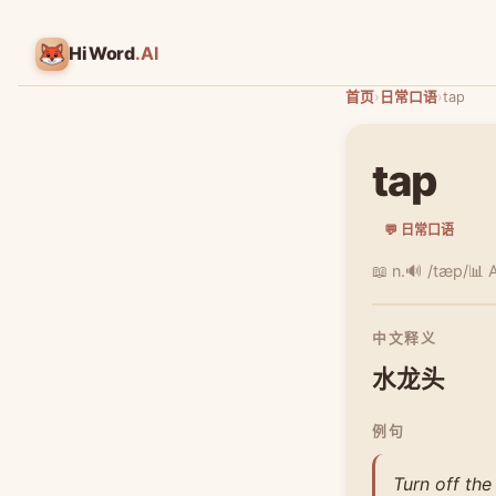
HiWord
.AI
首页
›
日常口语
›
tap
tap
💬 日常口语
📖 n.
🔊 /tæp/
📊 
中文释义
水龙头
例句
Turn off the