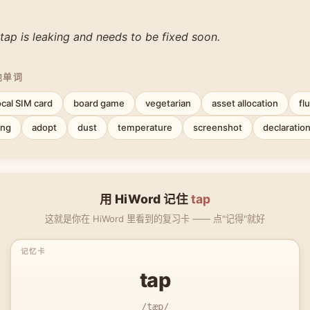
tap is leaking and needs to be fixed soon.
他单词
ocal SIM card
board game
vegetarian
asset allocation
fl
ing
adopt
dust
temperature
screenshot
declaratio
用 HiWord 记住
tap
这就是你在 HiWord 里看到的复习卡 —— 点"记得"就好
tap
/tæp/