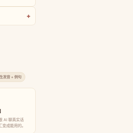
原生发音 + 例句
口
 AI 聊真实话
汇变成能用的。