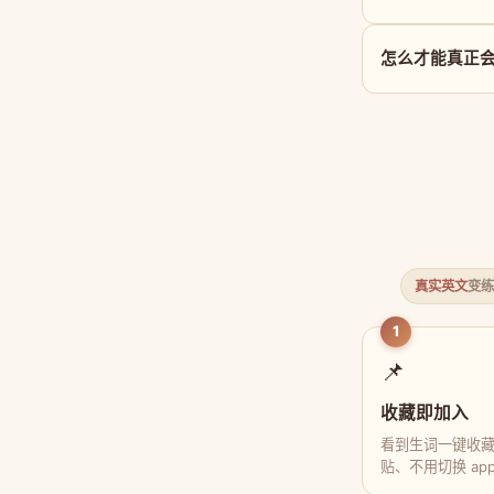
怎么才能真正会用
真实英文
变练
1
📌
收藏即加入
看到生词一键收
贴、不用切换 ap