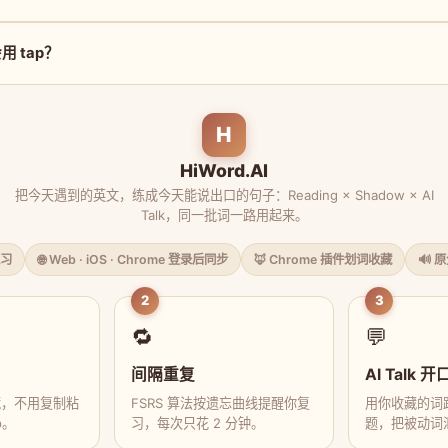
 tap？
H
HiWord.AI
把今天遇到的英文，练成今天能说出口的句子：Reading × Shadow × AI
Talk，同一批词一路用起来。
习
🌐 Web · iOS · Chrome 登录后同步
🦊 Chrome 插件划词收藏
🔊 
2
3
🔁
💬
间隔重复
AI Talk 开
藏，不用复制粘
FSRS 算法按遗忘曲线提醒你复
用你收藏的词跟
p。
习，每次只花 2 分钟。
题，把被动词