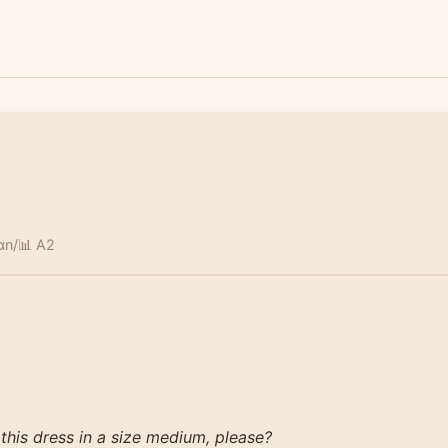
ɑn/
📊 A2
 this dress in a size medium, please?