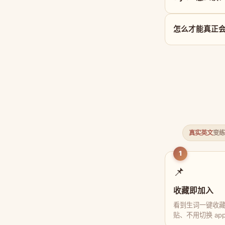
怎么才能真正会用 
真实英文
变练
1
📌
收藏即加入
看到生词一键收
贴、不用切换 ap