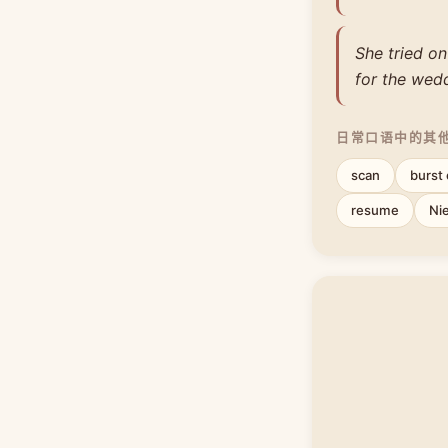
She tried on
for the wed
日常口语中的其
scan
burst 
resume
Ni