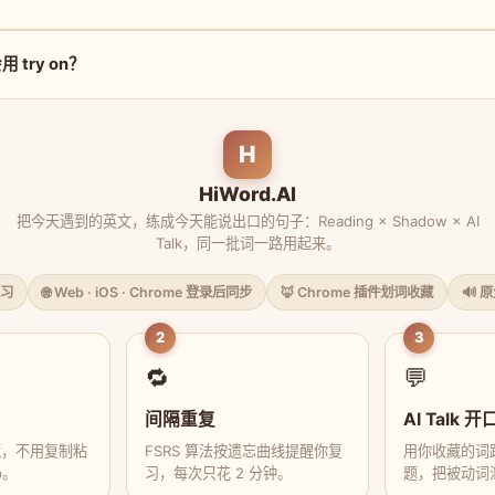
try on？
H
HiWord.AI
把今天遇到的英文，练成今天能说出口的句子：Reading × Shadow × AI
Talk，同一批词一路用起来。
习
🌐 Web · iOS · Chrome 登录后同步
🦊 Chrome 插件划词收藏
🔊 
2
3
🔁
💬
间隔重复
AI Talk 开
藏，不用复制粘
FSRS 算法按遗忘曲线提醒你复
用你收藏的词跟
p。
习，每次只花 2 分钟。
题，把被动词