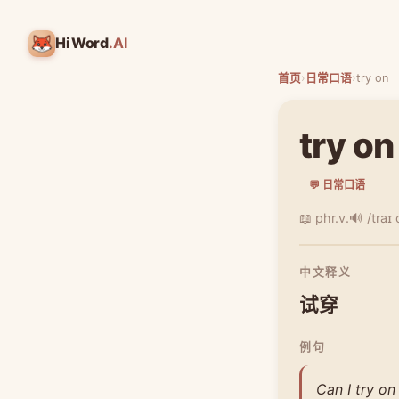
HiWord
.AI
首页
›
日常口语
›
try on
try on
💬 日常口语
📖 phr.v.
🔊 /traɪ 
中文释义
试穿
例句
Can I try on