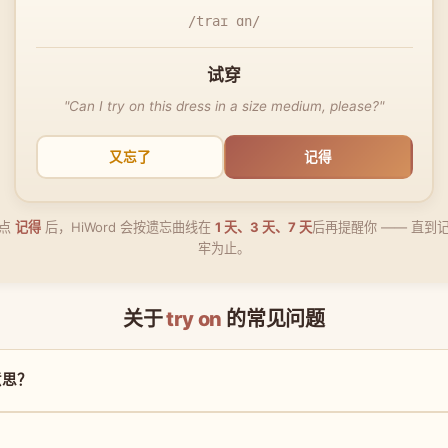
/traɪ ɑn/
试穿
"Can I try on this dress in a size medium, please?"
又忘了
记得
点
记得
后，HiWord 会按遗忘曲线在
1 天、3 天、7 天
后再提醒你 —— 直到
牢为止。
关于
try on
的常见问题
么意思？
？