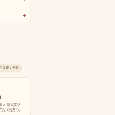
原生发音 + 例句
口
 AI 聊真实话
汇变成能用的。