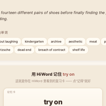
 fourteen different pairs of shoes before finally finding the
ding.
他单词
out laughing
kindergarten
archive
aesthetic
meat
p
etzsche
dead end
breach of contract
shelf life
用 HiWord 记住
try on
这就是你在 HiWord 里看到的复习卡 —— 点"记得"就好
try on