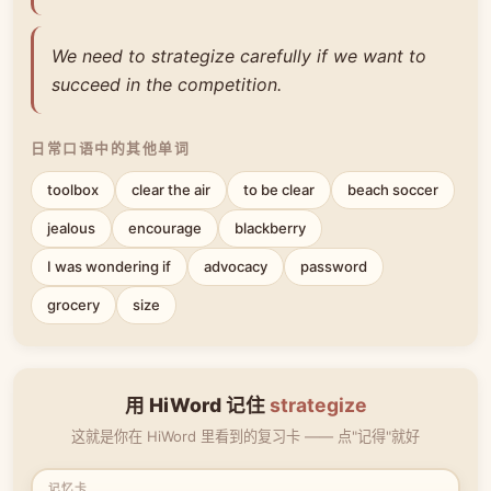
We need to strategize carefully if we want to
succeed in the competition.
日常口语中的其他单词
toolbox
clear the air
to be clear
beach soccer
jealous
encourage
blackberry
I was wondering if
advocacy
password
grocery
size
用 HiWord 记住
strategize
这就是你在 HiWord 里看到的复习卡 —— 点"记得"就好