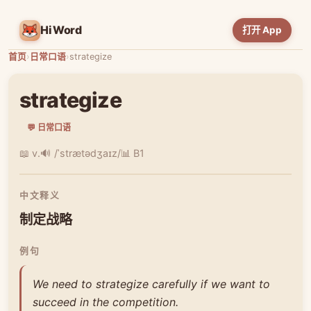
HiWord
打开 App
首页
›
日常口语
›
strategize
strategize
💬 日常口语
📖 v.
🔊 /ˈstrætədʒaɪz/
📊 B1
中文释义
制定战略
例句
We need to strategize carefully if we want to
succeed in the competition.