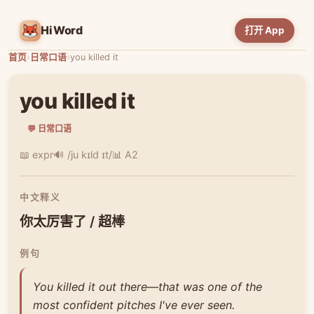
HiWord
打开 App
首页
›
日常口语
›
you killed it
you killed it
💬 日常口语
📖 expr
🔊 /ju kɪld ɪt/
📊 A2
中文释义
你太厉害了 / 超棒
例句
You killed it out there—that was one of the
most confident pitches I've ever seen.