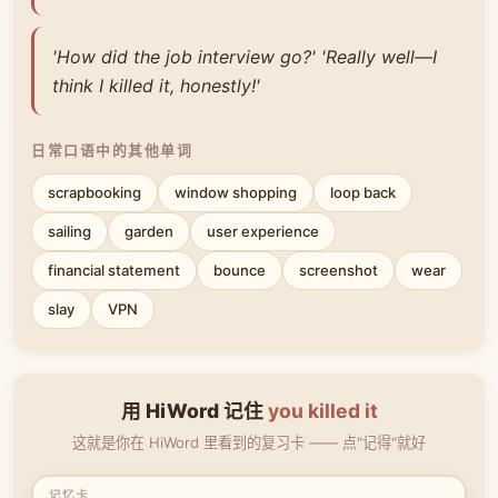
'How did the job interview go?' 'Really well—I
think I killed it, honestly!'
日常口语中的其他单词
scrapbooking
window shopping
loop back
sailing
garden
user experience
financial statement
bounce
screenshot
wear
slay
VPN
用 HiWord 记住
you killed it
这就是你在 HiWord 里看到的复习卡 —— 点"记得"就好