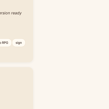
ersion ready
op RPG
sign