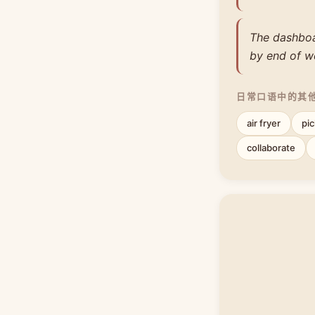
The dashboar
by end of w
日常口语中的其
air fryer
pi
collaborate