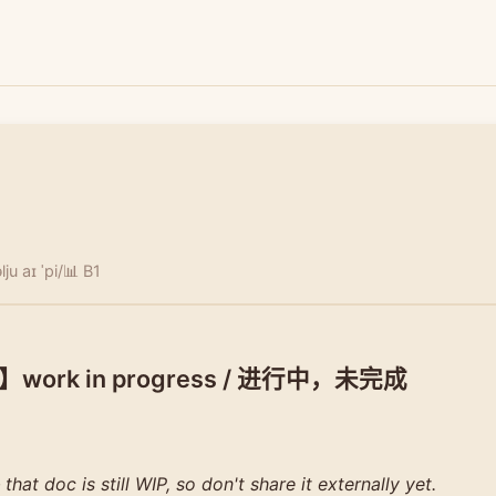
ju aɪ ˈpi/
📊 B1
ork in progress / 进行中，未完成
hat doc is still WIP, so don't share it externally yet.