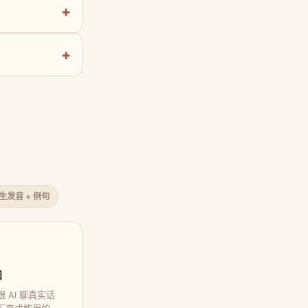
原生发音 + 例句
口
 AI 聊真实话