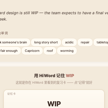
d design is still WIP — the team expects to have a final v
eek.
他单词
ck someone's brain
long story short
acidic
repair
tablet
fair enough
Capricorn
roof
worming
用 HiWord 记住
WIP
这就是你在 HiWord 里看到的复习卡 —— 点"记得"就好
WIP