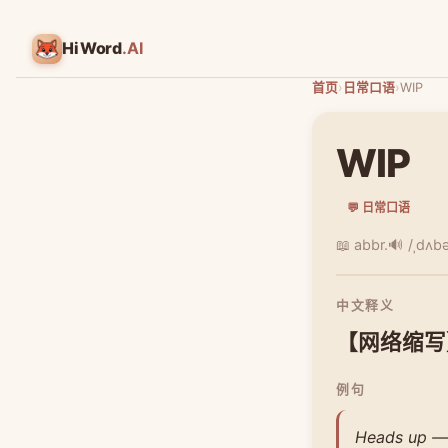
HiWord
.AI
首页
›
日常口语
›
WIP
WIP
💬 日常口语
📖 abbr.
🔊 /ˌdʌbəl
中文释义
【网络缩写】w
例句
Heads up — t