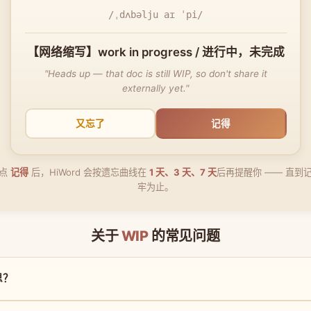
/ˌdʌbəlju aɪ ˈpi/
【网络缩写】work in progress / 进行中，未完成
"Heads up — that doc is still WIP, so don't share it
externally yet."
又忘了
记得
点
记得
后，HiWord 会按遗忘曲线在
1 天、3 天、7 天
后再提醒你 —— 直到
牢为止。
关于
WIP
的常见问题
思？