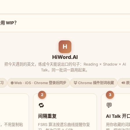
 WIP？
H
HiWord.AI
把今天遇到的英文，练成今天能说出口的句子：Reading × Shadow × AI
Talk，同一批词一路用起来。
习
🌐 Web · iOS · Chrome 登录后同步
🦊 Chrome 插件划词收藏
🔊 
2
3
🔁
💬
间隔重复
AI Talk 开
藏，不用复制粘
FSRS 算法按遗忘曲线提醒你复
用你收藏的词跟