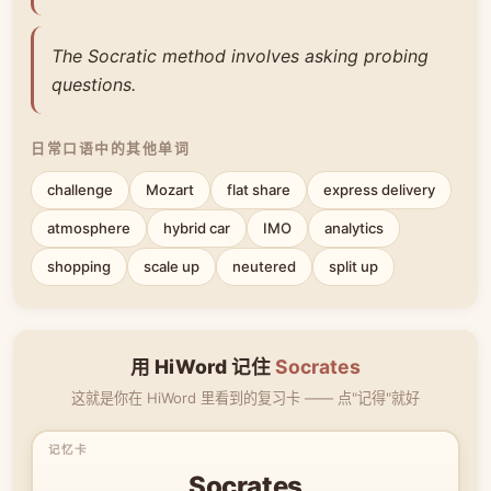
The Socratic method involves asking probing
questions.
日常口语中的其他单词
challenge
Mozart
flat share
express delivery
atmosphere
hybrid car
IMO
analytics
shopping
scale up
neutered
split up
用 HiWord 记住
Socrates
这就是你在 HiWord 里看到的复习卡 —— 点"记得"就好
Socrates