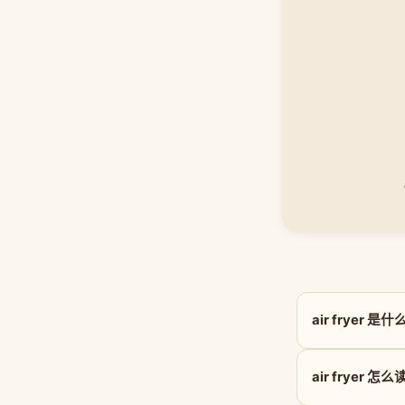
air fryer 
air fryer 怎