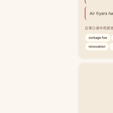
Air fryers 
日常口语中的其
corkage fee
renovation