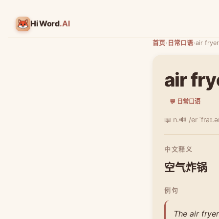
HiWord
.AI
首页
›
日常口语
›
air fryer
air fry
💬 日常口语
📖 n.
🔊 /er ˈfraɪ.ə
中文释义
空气炸锅
例句
The air frye