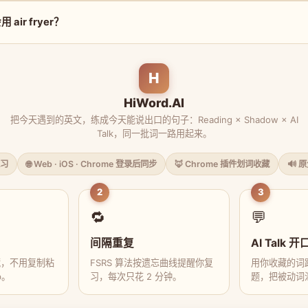
air fryer？
H
HiWord.AI
把今天遇到的英文，练成今天能说出口的句子：Reading × Shadow × AI
Talk，同一批词一路用起来。
习
🌐 Web · iOS · Chrome 登录后同步
🦊 Chrome 插件划词收藏
🔊 
2
3
🔁
💬
间隔重复
AI Talk 开
藏，不用复制粘
FSRS 算法按遗忘曲线提醒你复
用你收藏的词跟
p。
习，每次只花 2 分钟。
题，把被动词