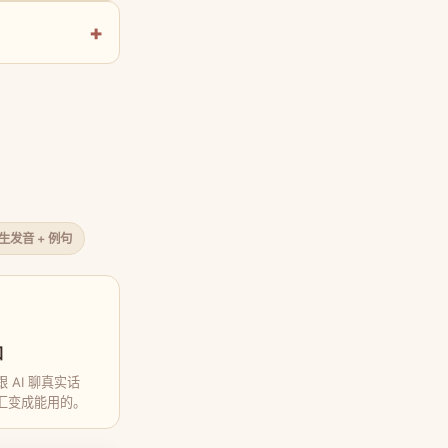
原生发音 + 例句
口
 AI 聊真实话
汇变成能用的。