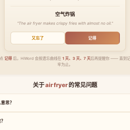
空气炸锅
"The air fryer makes crispy fries with almost no oil."
又忘了
记得
点
记得
后，HiWord 会按遗忘曲线在
1 天、3 天、7 天
后再提醒你 —— 直到
牢为止。
关于
air fryer
的常见问题
是什么意思？
么读？