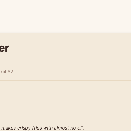
er
r/
📊 A2
r makes crispy fries with almost no oil.