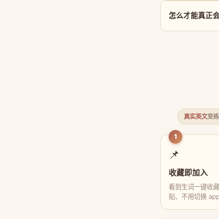
怎么才能真正会用 
真实英文
变练
1
📌
收藏即加入
看到生词一键收
贴、不用切换 ap