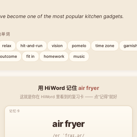
have become one of the most popular kitchen gadgets.
他单词
relax
hit-and-run
vision
pomelo
time zone
garnis
outcome
fit in
homework
music
用 HiWord 记住
air fryer
这就是你在 HiWord 里看到的复习卡 —— 点"记得"就好
air fryer
/er ˈfraɪ.ər/